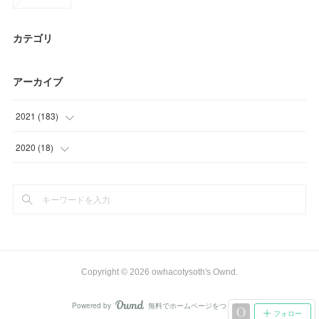
カテゴリ
アーカイブ
2021
(
183
)
(
9
)
2020
(
18
)
(
61
)
(
6
)
(
53
)
(
12
)
(
42
)
(
9
)
Copyright ©
2026
owhacotysoth's Ownd
.
(
9
)
Powered by
無料でホームページをつくろう
AmebaOwnd
フォロー