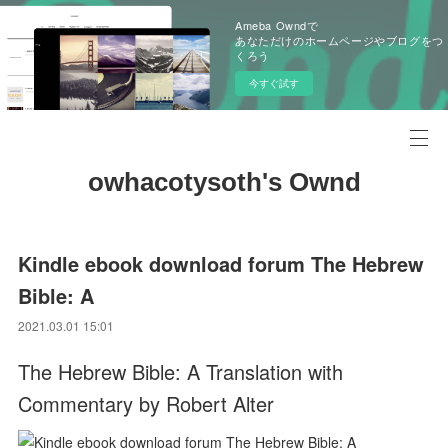
Ameba Owndで
あなただけのホームページやブログをつ
くろう
今すぐ試す
owhacotysoth's Ownd
Kindle ebook download forum The Hebrew
Bible: A
2021.03.01 15:01
The Hebrew Bible: A Translation with
Commentary by Robert Alter