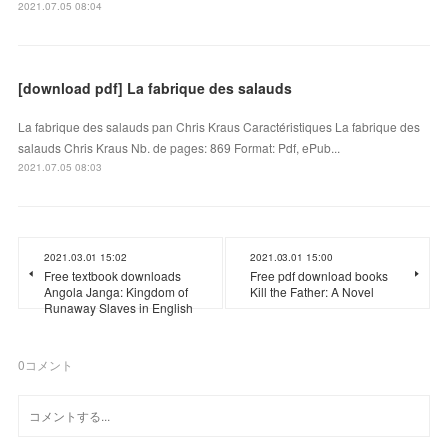
2021.07.05 08:04
[download pdf] La fabrique des salauds
La fabrique des salauds pan Chris Kraus Caractéristiques La fabrique des
salauds Chris Kraus Nb. de pages: 869 Format: Pdf, ePub...
2021.07.05 08:03
2021.03.01 15:02
2021.03.01 15:00
Free textbook downloads
Free pdf download books
Angola Janga: Kingdom of
Kill the Father: A Novel
Runaway Slaves in English
0
コメント