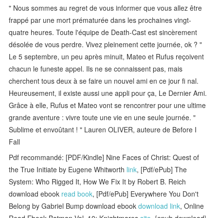
" Nous sommes au regret de vous informer que vous allez être
frappé par une mort prématurée dans les prochaines vingt-
quatre heures. Toute l'équipe de Death-Cast est sincèrement
désolée de vous perdre. Vivez pleinement cette journée, ok ? "
Le 5 septembre, un peu après minuit, Mateo et Rufus reçoivent
chacun le funeste appel. Ils ne se connaissent pas, mais
cherchent tous deux à se faire un nouvel ami en ce jour fi nal.
Heureusement, il existe aussi une appli pour ça, Le Dernier Ami.
Grâce à elle, Rufus et Mateo vont se rencontrer pour une ultime
grande aventure : vivre toute une vie en une seule journée. "
Sublime et envoûtant ! " Lauren OLIVER, auteure de Before I
Fall
Pdf recommandé: [PDF/Kindle] Nine Faces of Christ: Quest of
the True Initiate by Eugene Whitworth
link
, [Pdf/ePub] The
System: Who Rigged It, How We Fix It by Robert B. Reich
download ebook
read book
, [Pdf/ePub] Everywhere You Don't
Belong by Gabriel Bump download ebook
download link
, Online
Read Ebook Batman Vol. 10: Knightmares
site
, {epub download}